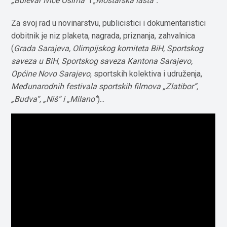
„Bulevar Ivice Osima“
i „
Mostarska lasta
“
.
Za svoj rad u novinarstvu, publicistici i dokumentaristici
dobitnik je niz plaketa, nagrada, priznanja, zahvalnica
(
Grada Sarajeva, Olimpijskog komiteta BiH, Sportskog
saveza u BiH, Sportskog saveza Kantona Sarajevo,
Općine Novo Sarajevo
, sportskih kolektiva i udruženja,
Međunarodnih festivala sportskih filmova
„Zlatibor“,
„Budva“, „Niš“ i „Milano“
)...