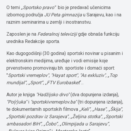
O temi
„Sportsko pravo“
bio je predavač učenicima
izbornog područja
JU Peta gimnazija
u Sarajevu, kao i na
raznim seminarima u zemlji i inostranstvu.
Zaposlen je na
Federalnoj televiziji
gdje obnaša funkciju
urednika Redakcije sporta.
Kao dugogodišnji (30 godina) sportski novinar u pisanim i
elektronskim medijima, uređuje i vodi emisije koje
prvenstveno promoviraju bh. sportiste i domaći sport:
"
Sportski vremeplov", "Hayat sport", "As exkluziv", „Top
mundijal“, „Sport“, „FTV Eurobasket
“...
Autor je knjiga
"Hadžijsko drvo"
(dva dopunjena izdanja),
"Po(r)uka"
i
"sportskivremeplov.ba"
(tri dopunjena izdanja),
te dokumentarnih sportskih filmova
„Keli“, „Hase“, „Škija“,
„Sportski pozdrav iz Sarajeva“, „Željina stotka“, „Sportski
ambasadori BiH“, „Čobo“, „Olimpijada u Sarajevu“,