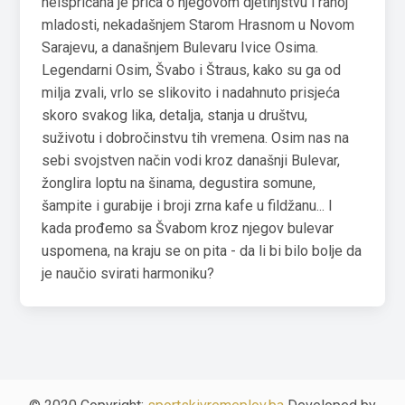
neispričana je priča o njegovom djetinjstvu i ranoj
mladosti, nekadašnjem Starom Hrasnom u Novom
Sarajevu, a današnjem Bulevaru Ivice Osima.
Legendarni Osim, Švabo i Štraus, kako su ga od
milja zvali, vrlo se slikovito i nadahnuto prisjeća
skoro svakog lika, detalja, stanja u društvu,
suživotu i dobročinstvu tih vremena. Osim nas na
sebi svojstven način vodi kroz današnji Bulevar,
žonglira loptu na šinama, degustira somune,
šampite i gurabije i broji zrna kafe u fildžanu... I
kada prođemo sa Švabom kroz njegov bulevar
uspomena, na kraju se on pita - da li bi bilo bolje da
je naučio svirati harmoniku?